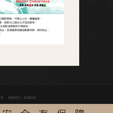
公司
網頁設計
| 鉅潞科技