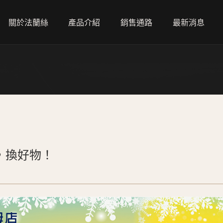
關於法蘭絲
產品介紹
銷售通路
最新消息
葡萄酒
全部通路
水
直營門市
咖啡
經銷通路
零售通路
餐飲通路
，換好物！