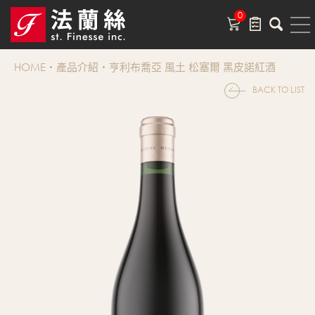
0
HOME
產品介紹
亨利布喬亞 風土 松塞爾 黑皮諾紅酒
BACK TO LIST