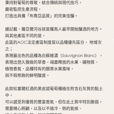
秉持對葡萄的尊敬，結合傳統與現代技巧，
嚴密監控生產流程，
打造出具備「布喬亞品質」的完美佳釀。
據記載，羅亞爾河谷就是羅馬人最早開始釀酒的地方。
與其他產區不同的是，
此區的AOC法定產區制度是以品種優先區分， 地域次
之；
表現最出色的品種為白蘇維濃（Sauvignon Blanc），
表現出悠久雅緻的草香，竭盡釋放的水果、礦物質、
植物香氣、品種特有的醋栗水果風味，
與不假修飾的鮮明酸度。
此款松塞爾紅酒的黑皮諾葡萄種植在附含石灰質的黏土
中，
可以感受到優質的豐富香氣，但在此土質中特別脆弱，
需要精心照顧，以及以不過冷、熱的氣候、