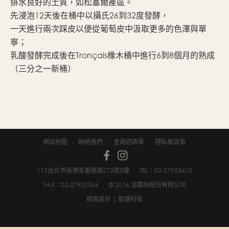
排水良好的土質，如松塞爾產區。
先浸泡12天後在桶中以攝氏26到32度發酵，
一天進行兩次踩皮以便從葡萄皮中汲取更多的色澤與單
寧；
乳酸發酵完成後在Tronçais橡木桶中進行6到8個月的熟成
（三分之一新桶）
網站地圖
聯絡我們
查詢諮詢單
隱私權政策
115台北市南港區重陽路273號8樓
TEL：02-2795­5615
FAX：02-2795­2566
© 2016 法蘭絲股份有限公司
網頁設計
| 鉅潞科技