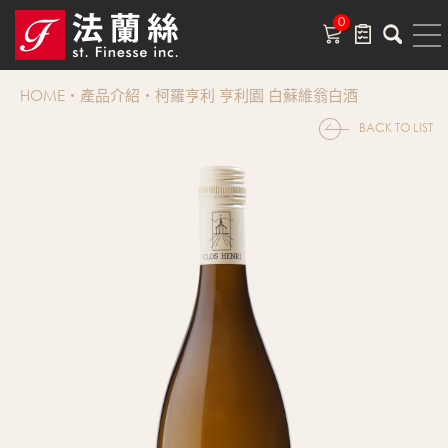
0
HOME
產品介紹
柯羅亨利 亨利園 白蘇維翁白酒
BACK TO LIST