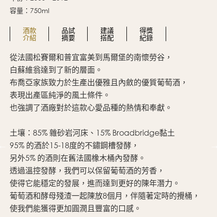
容量：750ml
酒款
品試
建議
得獎
介紹
摘要
搭配
紀錄
從法國松賽爾和普宜富美到馬爾堡的南懷勞谷，
豐
白蘇維翁達到了新的層面。
在
布喬亞家族致力於生產出優雅且內斂的優質葡萄酒，
有
表現出產區純淨的風土條件。
14)
也強調了酒廠對於這款心愛品種的熱情和奉獻。
ze
土壤：85% 雜砂岩河床、15% Broadbridge黏土
95% 的酒於15-18度的不鏽鋼槽發酵，
)
另外5% 的酒則在舊法國橡木桶內發酵。
透過溫控發酵，我們可以保留葡萄酒的芳香，
使得它能穩定的發展，進而達到更好的陳年潛力。
葡萄酒和酵母殘渣一起陳放8個月，伴隨著定時的攪桶，
-
使我們能獲得更加圓潤且豐富的口感。