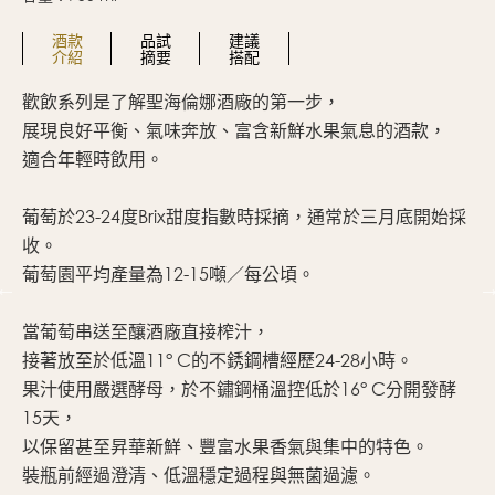
酒款
品試
建議
介紹
摘要
搭配
。
歡飲系列是了解聖海倫娜酒廠的第一步，
顏
展現良好平衡、氣味奔放、富含新鮮水果氣息的酒款，
香
適合年輕時飲用。
餅
口
葡萄於23-24度Brix甜度指數時採摘，通常於三月底開始採
直
收。
葡萄園平均產量為12-15噸／每公頃。
當葡萄串送至釀酒廠直接榨汁，
接著放至於低溫11° C的不銹鋼槽經歷24-28小時。
果汁使用嚴選酵母，於不鏽鋼桶溫控低於16° C分開發酵
15天，
以保留甚至昇華新鮮、豐富水果香氣與集中的特色。
裝瓶前經過澄清、低溫穩定過程與無菌過濾。