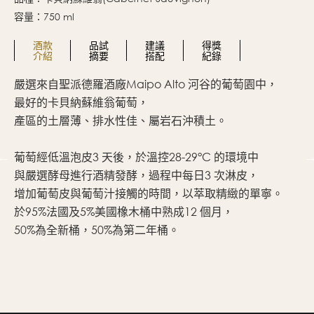
容量：750 ml
酒款
品試
建議
得獎
介紹
摘要
搭配
紀錄
嚴選來自聖派德羅酒廠Maipo Alto 河谷的葡萄園中，
濃
最好的卡貝納蘇維翁葡萄，
充
產區的土層薄、排水性佳、屬岩石沖積土。
香
伴
葡萄經低溫泡皮3 天後，於溫控28-29°C 的環境中
淡
與嚴選酵母進行酒精發酵，過程中每日3 次淋皮，
橡
增加葡萄皮與葡萄汁接觸的時間，以萃取精緻的單寧。
度
於95%法國及5%美國橡木桶中熟成12 個月，
50%為全新桶，50%為第二年桶。
試