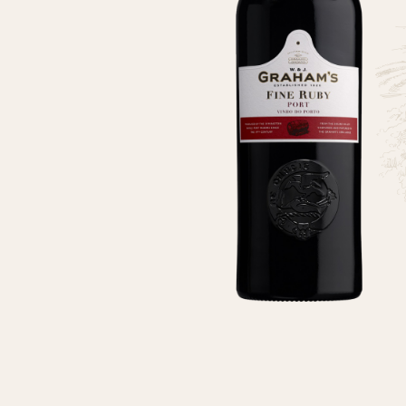
2003 Robert Parker, WINE BUYING GUIDE “Rating 
producers of Port…Graham 5 STAR (Outstanding