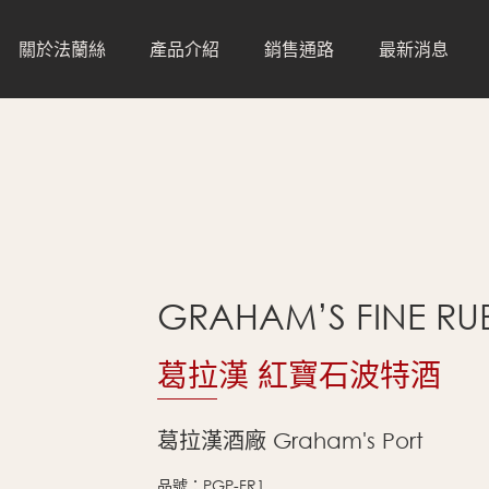
關於法蘭絲
產品介紹
銷售通路
最新消息
葡萄酒
全部通路
水
直營門市
咖啡
經銷通路
零售通路
GRAHAM’S FINE RU
餐飲通路
葛拉漢 紅寶石波特酒
葛拉漢酒廠 Graham's Port
品號：PGP-FR1