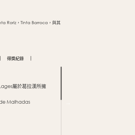
nta Roriz，Tinta Barroca，與其
得獎
紀錄
紅寶石色澤，洋溢多種成熟果香
帶有黑櫻桃味道而後韻深厚
das Lages屬於葛拉漢所擁
適飲溫度 攝氏14-16度
 de Malhadas
，