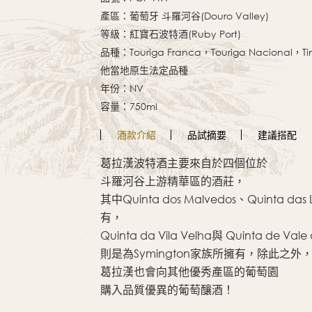
產區：葡萄牙 斗羅河谷(Douro Valley)
等級：紅寶石波特酒(Ruby Port)
品種：Touriga Franca，Touriga Nacional，Ti
他當地原生法定品種
年份：NV
容量：750ml
酒款
介紹
品試
摘要
建議
搭配
Portugal’s
葛拉漢波特酒主要來自於四個位於
)”
斗羅河谷上游精華區的酒莊，
其中Quinta dos Malvedos、Quinta 
有，
Quinta da Vila Velha與 Quinta de Vale
則是為Symington家族所擁有，除此之外
葛拉漢也會向其他優秀產區的葡萄園
購入品質優異的葡萄釀酒！