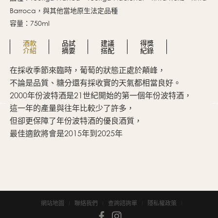
Barroca，與其他當地原生法定品種
容量：750ml
酒款
品試
建議
得獎
介紹
摘要
搭配
紀錄
在採收季節來臨時，葡萄的狀態正處於顛峰，
這
ds
不論是品質、糖分還有採收實的天氣都相當良好。
口
2000年份波特酒是21世紀開始的第一個年份波特酒，
即
這一年的產量與往年比較少了許多，
但卻更保障了年份波特酒的優良酒質，
適
最佳適飲將會是2015年到2025年
網站地圖
聯絡我們
查詢諮詢單
隱私權政策