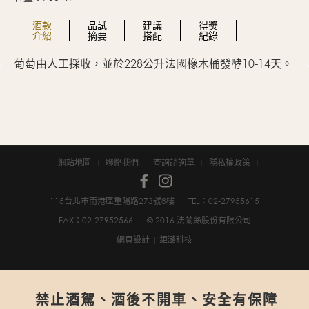
酒款
品試
建議
得獎
介紹
摘要
搭配
紀錄
葡萄由人工採收，並於228公升法國橡木桶發酵10-14天。
酒
淨
白
賦
網站地圖
聯絡我們
查詢諮詢單
隱私權政策
nze
115台北市南港區重陽路273號8樓
TEL：02-2795­5615
FAX：02-2795­2566
© 2016 法蘭絲股份有限公司
網頁設計
| 鉅潞科技
禁止酒駕、酒後不開車、安全有保障