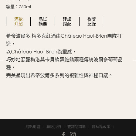
容量：750ml
酒款
品試
建議
得獎
介紹
摘要
搭配
紀錄
希帝波爾多 梅多克紅酒由Château Haut-Brion團隊打
色
造，
新
以Château Haut-Brion為靈感，
單
巧妙地混釀梅洛與卡貝納蘇維翁兩種傳統波爾多葡萄品
結
種，
完美呈現出希帝波爾多系列的複雜性與神秘口感。
網站地圖
聯絡我們
查詢諮詢單
隱私權政策