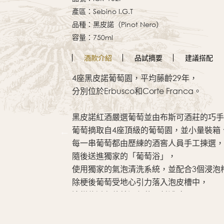
產區：Sebino I.G.T
品種：黑皮諾（Pinot Nero）
容量：750ml
酒款
介紹
品試
摘要
建議
搭配
4座黑皮諾葡萄園，平均藤齡29年，
分別位於Erbusco和Corte Franca。
黑皮諾紅酒嚴選葡萄並由布斯可酒莊的巧手
葡萄摘取自4座頂級的葡萄園，並小量裝箱
每一串葡萄都由歷練的酒窖人員手工揀選，
 (98)
隨後送進獨家的「葡萄浴」，
使用獨家的氣泡清洗系統，並配合3個浸泡
除梗後葡萄受地心引力落入泡皮槽中，
這樣能避免傳統過程使用幫浦時，
導致傷害葡萄皮的品質，更容易產生不討喜