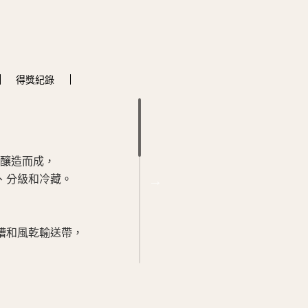
得獎
紀錄
寶石紅色澤中帶有隱約的紫色，
香氣令人聯想到黑莓、黑加侖、
隨後由木質、香草和甘草等完美
釀造而成，
口感高雅、柔順，莓果的宜人風
、分級和冷藏。
槽和風乾輸送帶，
的草味。