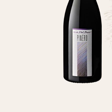
2021 James Suckling – 92 points (16)
2019 James Suckling – 91 points (15)
2018 James Suckling – 91 points (13)
2016 Wine Spectator - 90 points (11)
2015 James Suckling – 92 points (11)
2009 Wine Advocate – 92 points (03)
2002 Indy International Wine Competition – Gold