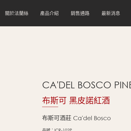
關於法蘭絲
產品介紹
銷售通路
最新消息
葡萄酒
全部通路
水
直營門市
咖啡
經銷通路
零售通路
CA'DEL BOSCO PIN
餐飲通路
布斯可 黑皮諾紅酒
布斯可酒莊 Ca'del Bosco
品號：ICR-102P