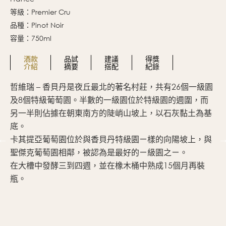
等級：Premier Cru
品種：Pinot Noir
容量：750ml
酒款
品試
建議
得獎
介紹
摘要
搭配
紀錄
哲維瑞 – 香貝丹是夜丘最北的著名村莊，共有26個一級園
香
及8個特級葡萄園。半數的一級園位於特級園的週圍，而
長
另一半則佔據在朝東南方的陡峭山坡上，以石灰黏土為基
底。
卡其提亞葡萄園位於與香貝丹特級園ㄧ樣的向陽坡上，與
聖傑克葡萄園相鄰，被認為是最好的ㄧ級園之ㄧ。
在大槽中發酵三到四週，並在橡木桶中熟成15個月再裝
瓶。