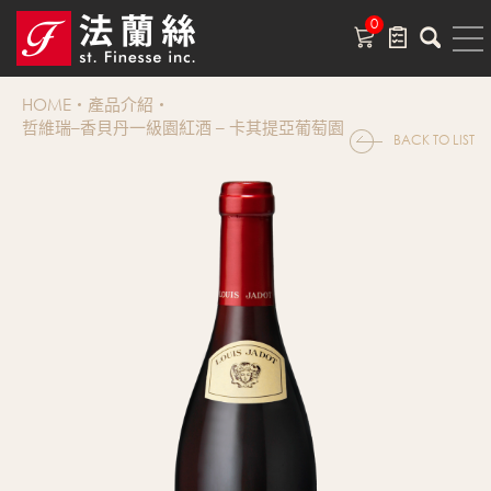
0
HOME
產品介紹
哲維瑞–香貝丹一級園紅酒 – 卡其提亞葡萄園
BACK TO LIST