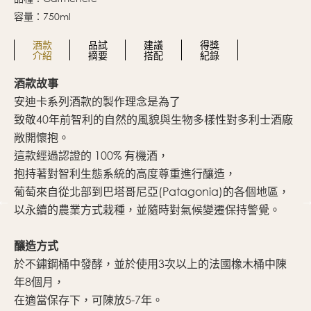
容量：750ml
酒款
品試
建議
得獎
介紹
摘要
搭配
紀錄
酒款故事
酒
安迪卡系列酒款的製作理念是為了
香
致敬40年前智利的自然的風貌與生物多樣性對多利士酒廠
氣
敞開懷抱。
口
這款經過認證的 100% 有機酒，
悅
抱持著對智利生態系統的高度尊重進行釀造，
葡萄來自從北部到巴塔哥尼亞(Patagonia)的各個地區，
以永續的農業方式栽種，並隨時對氣候變遷保持警覺。
釀造方式
於不鏽鋼桶中發酵，並於使用3次以上的法國橡木桶中陳
年8個月，
在適當保存下，可陳放5-7年。