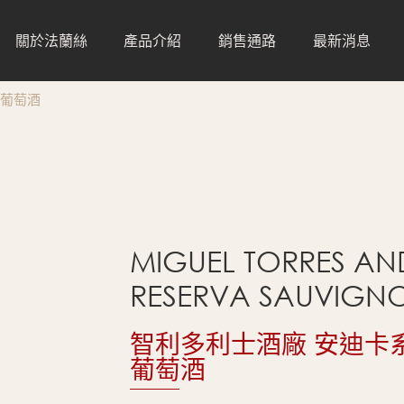
關於法蘭絲
產品介紹
銷售通路
最新消息
葡萄酒
全部通路
白葡萄酒
水
直營門市
咖啡
經銷通路
零售通路
MIGUEL TORRES AN
餐飲通路
RESERVA SAUVIGN
智利多利士酒廠 安迪卡
葡萄酒