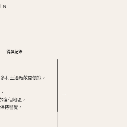
le
得獎
紀錄
白蘇維翁的細緻色澤展現出淡黃
細膩而微妙，帶有些許綠意。
對多利士酒廠敞開懷抱。
香氣中有著熱帶水果和柑橘類，
以及結尾非常細緻的草本氣息。
，
口感甜美而濃郁，帶有清新且引
a)的各個地區，
留下非常平衡的尾韻，無論何時
保持警覺。