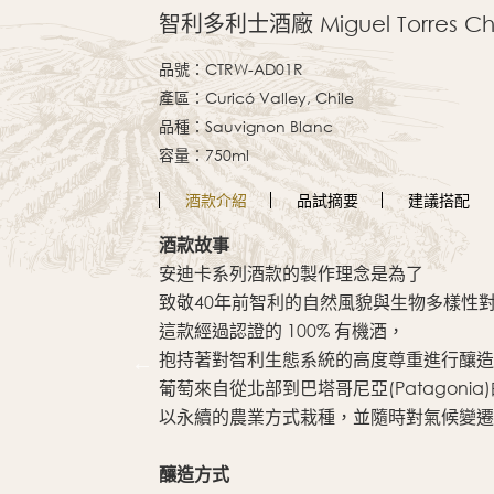
智利多利士酒廠 Miguel Torres Chi
品號：CTRW-AD01R
產區：Curicó Valley, Chile
品種：Sauvignon Blanc
容量：750ml
酒款
介紹
品試
摘要
建議
搭配
酒款故事
安迪卡系列酒款的製作理念是為了
致敬40年前智利的自然風貌與生物多樣性
這款經過認證的 100% 有機酒，
抱持著對智利生態系統的高度尊重進行釀造
葡萄來自從北部到巴塔哥尼亞(Patagoni
以永續的農業方式栽種，並隨時對氣候變遷
釀造方式