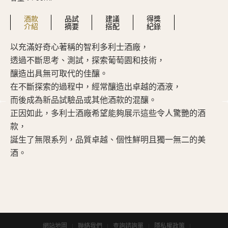
酒款
品試
建議
得獎
介紹
摘要
搭配
紀錄
以充滿好奇心著稱的智利多利士酒廠，
深
透過不斷思考、測試，探索葡萄園和技術，
香
釀造出具無可取代的佳釀。
展
在不斷探索的過程中，經常釀造出卓越的酒液，
口
而後成為新品試驗品或其他酒款的混釀。
具
正因如此，多利士酒廠希望能夠展示這些令人驚艷的酒
這
款，
且
誕生了無限系列，品質卓越、個性鮮明且獨一無二的美
酒。
網站地圖
聯絡我們
查詢諮詢單
隱私權政策