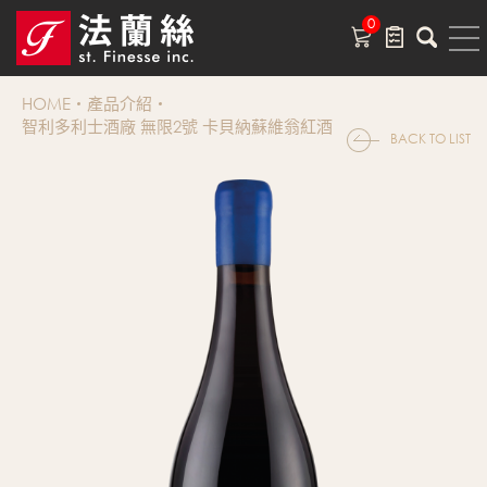
0
HOME
產品介紹
智利多利士酒廠 無限2號 卡貝納蘇維翁紅酒
BACK TO LIST