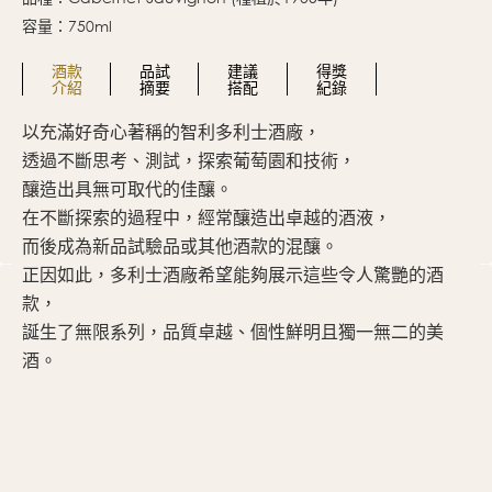
容量：750ml
酒款
品試
建議
得獎
介紹
摘要
搭配
紀錄
以充滿好奇心著稱的智利多利士酒廠，
鮮
透過不斷思考、測試，探索葡萄園和技術，
香
釀造出具無可取代的佳釀。
雪
在不斷探索的過程中，經常釀造出卓越的酒液，
口
而後成為新品試驗品或其他酒款的混釀。
覺
正因如此，多利士酒廠希望能夠展示這些令人驚艷的酒
最
款，
誕生了無限系列，品質卓越、個性鮮明且獨一無二的美
酒。