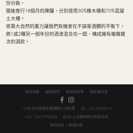
份分裝，
隨後進行18個月的陳釀，分別使用30%橡木桶和70%混凝
土大槽。
依靠大自然的重力讓我們有機會在不損害酒體的平衡下，
將1或2種另一個年份的酒液混合在一起，構成擁有複雜層
次的酒款。
網站地圖
聯絡我們
查詢諮詢單
隱私權政策
115台北市南港區重陽路273號8樓
TEL：02-2795­5615
FAX：02-2795­2566
© 2016 法蘭絲股份有限公司
網頁設計
| 鉅潞科技