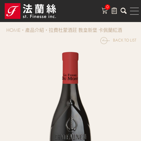
0
HOME
產品介紹
拉費杜蒙酒莊 教皇新堡 卡佩蘭紅酒
BACK TO LIST