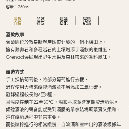
容量：750ml
酒款
品試
建議
得獎
介紹
摘要
搭配
紀錄
酒款故事
這
葡萄園位於教皇新堡產區東北坡的一個小梯田上，
入
擁有鵝卵石和多種岩石的土壤增添了酒款的複雜度，
新
Grenache展現出野生水果及森林帶來的香料風味。
濃
釋
釀造方式
點
手工採摘葡萄後，將部分葡萄進行去梗，
儘
過程使用大槽來釀製酒液並不另添加二氧化硫。
尾
發酵過程較長約6至8週，
絕
且溫度控制在22至30°C，溫和萃取並會定期澄清酒泥。
酒
傾聽酒液的聲音能感受到酒體的單寧結構既緊實又柔和，
這在釀酒過程中非常重要。
而後壓榨進行的相當緩慢，自流酒和壓榨出的酒液根據年