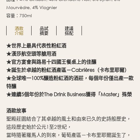
Mourvèdre, 4% Viognier
容量：750ml
酒款
品試
建議
介紹
摘要
搭配
23)
★世界上最具代表性粉紅酒
酒
22)
★漢莎航空頭等艙用酒
混
21)
★官方宴會與路易十四國王餐桌上的佳釀
同
20)
★誕生於卓越的粉紅酒產區－Cabrières（卡布里耶爾）
在
19)
★全球唯一100%釀造粉紅酒的酒莊，每個年份僅出產一款
特釀
★連續5個年份於The Drink Business獲得「Master」殊榮
酒款故事
聖殿莊園結合了其卓越的風土和由來已久的史詩般歷史，
這段歷史始於公元1至2世紀，
當時隨著羅馬人的到來，葡萄產區－卡布里耶爾誕生了，