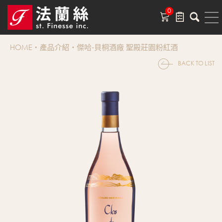
0
HOME
產品介紹
傑哈-貝桐酒廠 聖殿莊園粉紅酒
BACK TO LIST