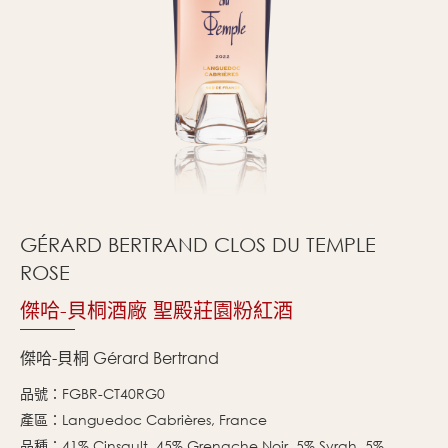
GÉRARD BERTRAND CLOS DU TEMPLE
ROSE
傑哈-貝桐酒廠 聖殿莊園粉紅酒
傑哈-貝桐 Gérard Bertrand
品號：FGBR-CT40RG0
產區：Languedoc Cabrières, France
品種：41% Cinsault, 45% Grenache Noir, 5% Syrah, 5%