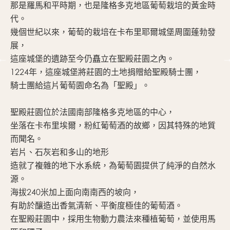
那是羅馬和平時期，也是隆格多克地區葡萄栽培的黃金時
代。
幾個世紀以來，葡萄的栽培在卡布里耶爾城堡周圍蓬勃發
展，
這座城堡的遺跡至今仍矗立在聖殿莊園之內。
1224年，這座城堡將莊園的土地捐贈給聖殿騎士團，
騎士團給這片葡萄園命名為「聖殿」。
聖殿莊園位於法國南部隆格多克地區的中心，
坐落在卡布里埃爾，粉紅葡萄酒的故鄉，因其特殊的地質
而聞名。
岩片、石灰岩和多山的地形
造就了複雜的地下水系統，為葡萄園提供了純淨的自然水
源。
海拔240米加上面向南南西的坡向，
有助於釀造出香氣清新、平衡度極佳的葡萄酒。
在聖殿莊園中，採用生物動力農法來種植葡萄，並使用馬