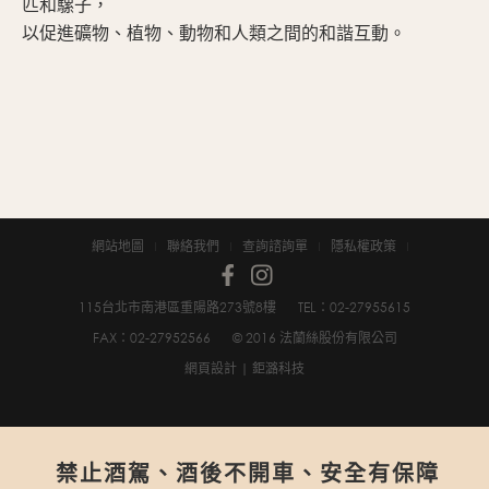
匹和騾子，
以促進礦物、植物、動物和人類之間的和諧互動。
網站地圖
聯絡我們
查詢諮詢單
隱私權政策
115台北市南港區重陽路273號8樓
TEL：02-2795­5615
FAX：02-2795­2566
© 2016 法蘭絲股份有限公司
網頁設計
| 鉅潞科技
禁止酒駕、酒後不開車、安全有保障