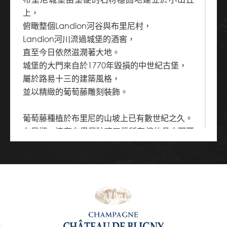
上，
俯瞰整個Landion河谷與布里尼村，
Landion河川流過城堡的酒窖，
直至今日依然滋潤著大地。
城堡的大門來自於1770年毀損的中世紀古堡，
屬於路易十三的建築風格，
並以精緻的葡萄藤雕刻裝飾。
葡萄藤種植於布里尼的山坡上已有數世紀之久。
在早期，擁有布里尼玻璃工業所有權的丹皮耶爾
侯爵，
就住在位於村莊中心的城堡，
丹皮耶爾侯爵同時也是附近山坡的持有者。
而這些葡萄園便是生產伯爵私人享用佳釀的主要
來源，
在當時主要釀造靜態酒(Still Wine)。