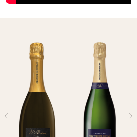
的名聲，
甚至買下位於Sainte Eulalie修道院的葡萄園，
這裡曾在西元1000年左右為前人開墾，
如今也都成為布里尼城堡的珍貴資產。
1930年時葡萄園的總面積約44公頃，
布里尼城堡在戰後由Lefèvre先生買下，
他原先計畫將布里尼香檳加入自己旗下的氣泡酒
生產線，
但他的夢想還尚未實現，
城堡的所有權便被重新分配；
直到1952年Lorin家族買下葡萄園並於1954年重
新種植。
在重金投資釀酒設備並翻新城堡後，
歷經波折的布里尼城堡終於在1999年重新對一
般民眾開放。