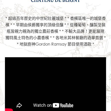
1871年，丹皮耶爾侯爵的愛子於戰爭前線陣
亡。
此外，鐵路幹道並未依照計畫經過布里尼村，
* 超過百年歷史的中世紀壯麗城堡 *
* 香檳區唯一的城堡香
而是繞到了Bar-sur-Aube鎮；
檳 *
* 早期由侯爵獨享的頂級佳釀 *
* 從種葡萄、釀製至裝
因此玻璃工業的重心也漸漸轉移至Bar-sur-
瓶皆親力親為的獨立農莊香檳 *
* 不輸大品牌！更能展現
Aube鎮，
獨特風土特色的小農香檳 *
* 各地米其林餐廳的酒單首選 *
同時，根瘤蚜蟲也對布里尼的葡萄園造成嚴重的
* 地獄廚神Gordon Ramsay 節目使用酒款 *
影響。
直到19世紀，
由路易十八所封賜的Cachard男爵接管了蕭條
的城堡。
Cachard男爵為城堡設立了明確的定位：釀造
優質的葡萄酒，
並下定決心開墾廣闊的葡萄園，
男爵因而又被暱稱為
「紳士釀酒師(Gentleman Winemaker) 」。
Cachard男爵清楚了解布里尼葡萄酒過往偉大