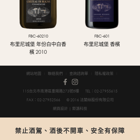
訪客們除了能夠遊覽壯麗的城堡外，
還能參觀別具歷史意義與建築美感的釀酒遺跡。
餐廳與客房的裝飾仍保持著雋永的木刻雕飾，
天花板上繪有可愛的小天使與邱比特。
FBC-60210
FBC-601
城堡內珍藏的上千個香檳杯，
種
布里尼城堡 年份白中白香
布里尼城堡 香檳
包含法國三大玻璃世家的創辦人 -
檳 2010
René Lalique先生與Jean Daum先生設計的珍
貴收藏，
網站地圖
聯絡我們
查詢諮詢單
隱私權政策
這些收藏象徵著Bligny村過往繁榮的水晶玻璃工
藝。
城堡酒窖擁有壯觀的哥德復興式(neo-Gothic)
115台北市南港區重陽路273號8樓
TEL：02-2795­5615
花窗玻璃，
FAX：02-2795­2566
© 2016 法蘭絲股份有限公司
是香檳之旅(Champagne Tourist Trail)的重要
網頁設計
| 鉅潞科技
景點之一。
禁止酒駕、酒後不開車、安全有保障