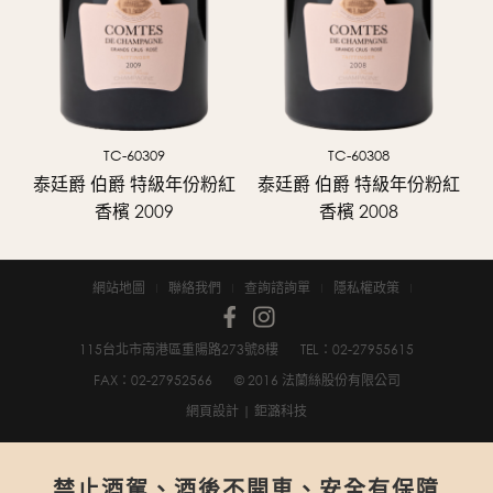
TC-60309
TC-60308
中
泰廷爵 伯爵 特級年份粉紅
泰廷爵 伯爵 特級年份粉紅
香檳 2009
香檳 2008
網站地圖
聯絡我們
查詢諮詢單
隱私權政策
115台北市南港區重陽路273號8樓
TEL：02-2795­5615
FAX：02-2795­2566
© 2016 法蘭絲股份有限公司
網頁設計
| 鉅潞科技
禁止酒駕、酒後不開車、安全有保障