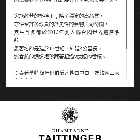
家族經營的堅持下﹐除了穩定的高品質，
亦保留許多珍貴的歷史性的建物與葡萄園，
其中許多都於2015年列入聯合國世界遺產名
錄，
最著名的是建於13世紀，綿延4公里長，
迷宮般的通道裡珍藏著超過2億甁的香檳。
※泰廷爵特級年份伯爵香檳白中白，為法國三大
白中白之一
※2014 FIFA國際足球總會官方指定香檳
※皇室貴族、名人雅士的最愛－
英國查理王子與黛安娜王妃世紀婚禮用酒
美國影歌巨星芭芭拉史翠珊的最愛