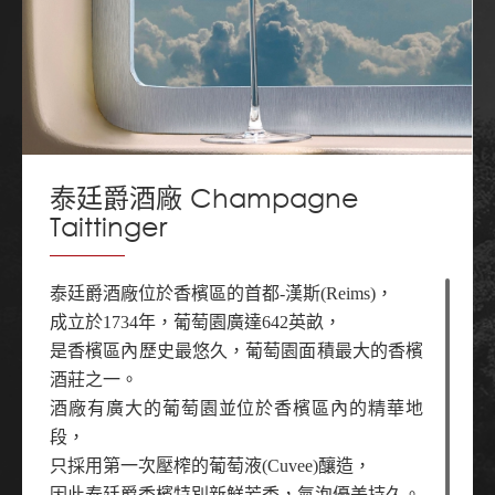
泰廷爵酒廠 Champagne
Taittinger
泰廷爵酒廠位於香檳區的首都-漢斯(Reims)，
成立於1734年，葡萄園廣達642英畝，
是香檳區內歷史最悠久，葡萄園面積最大的香檳
酒莊之一。
酒廠有廣大的葡萄園並位於香檳區內的精華地
段，
只採用第一次壓榨的葡萄液(Cuvee)釀造，
因此泰廷爵香檳特別新鮮芳香，氣泡優美持久。