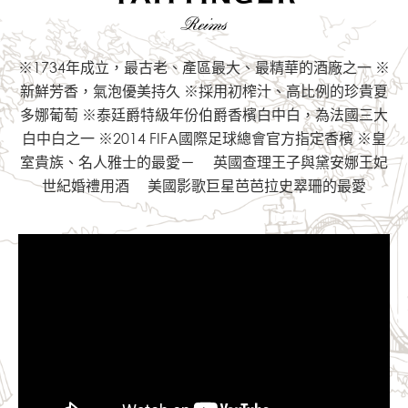
※1734年成立，最古老、產區最大、最精華的酒廠之一
※
新鮮芳香，氣泡優美持久
※採用初榨汁、高比例的珍貴夏
多娜葡萄
※泰廷爵特級年份伯爵香檳白中白，為法國三大
白中白之一
※2014 FIFA國際足球總會官方指定香檳
※皇
室貴族、名人雅士的最愛－
英國查理王子與黛安娜王妃
世紀婚禮用酒
美國影歌巨星芭芭拉史翠珊的最愛