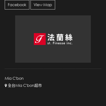
Facebook
View Map
Mia C'bon
全台Mia C'bon超市