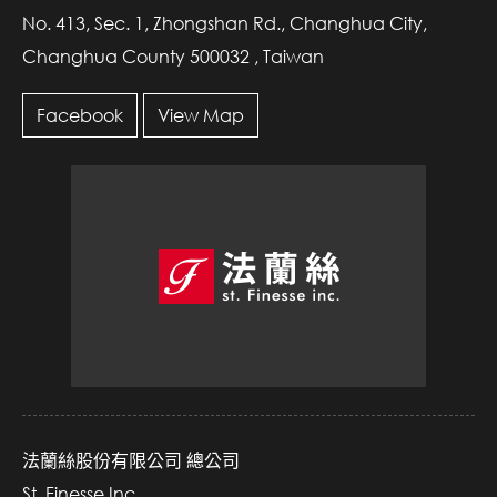
No. 413, Sec. 1, Zhongshan Rd., Changhua City,
Changhua County 500032 , Taiwan
Facebook
View Map
法蘭絲股份有限公司 總公司
St. Finesse Inc.