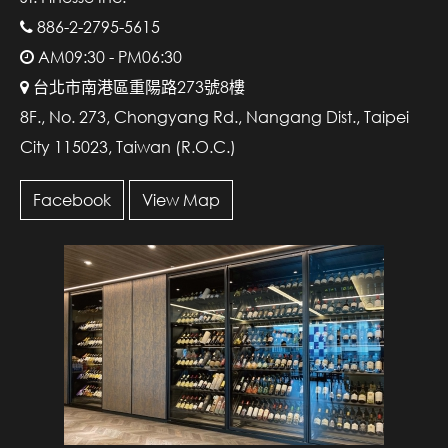
886-2-2795-5615
AM09:30 - PM06:30
台北市南港區重陽路273號8樓
8F., No. 273, Chongyang Rd., Nangang Dist., Taipei
City 115023, Taiwan (R.O.C.)
Facebook
View Map