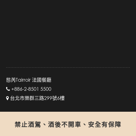
態芮Tairroir 法國餐廳
+886-2-8501 5500
台北市樂群三路299號6樓
禁止酒駕、酒後不開車、安全有保障
Facebook
View Map